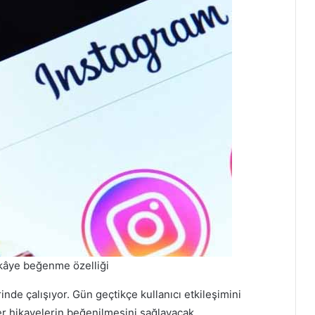
ikâye beğenme özelliği
rinde çalışıyor. Gün geçtikçe kullanıcı etkileşimini
er hikayelerin beğenilmesini sağlayacak.