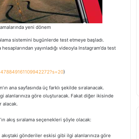
alamalarında yeni dönem
alama sistemini bugünlerde test etmeye başladı.
esaplarından yayınladığı videoyla Instagram’da test
us/1478849161109942272?s=20
)
m’ın ana sayfasında üç farklı şekilde sıralanacak.
lgi alanlarınıza göre oluşturacak. Fakat diğer ikisinde
r alacak.
n akış sıralama seçenekleri şöyle olacak:
kıştaki gönderiler eskisi gibi ilgi alanlarınıza göre