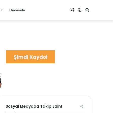
Rastgele
Dış
Arama
Hakkımda
Makale
görünümü
yap
değiştir
...
Sosyal Medyada Takip Edin!