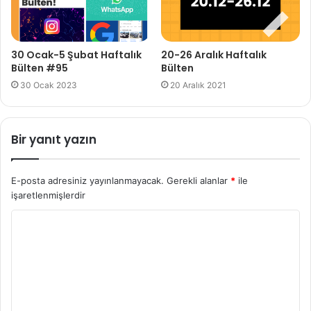
30 Ocak-5 Şubat Haftalık
20-26 Aralık Haftalık
Bülten #95
Bülten
30 Ocak 2023
20 Aralık 2021
Bir yanıt yazın
E-posta adresiniz yayınlanmayacak.
Gerekli alanlar
*
ile
işaretlenmişlerdir
Y
o
r
u
m