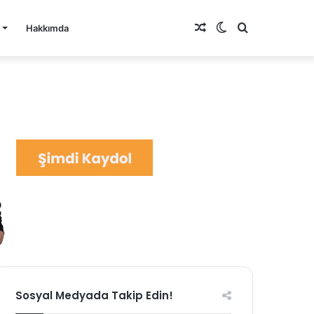
Rastgele
Dış
Arama
Hakkımda
Makale
görünümü
yap
değiştir
...
Sosyal Medyada Takip Edin!