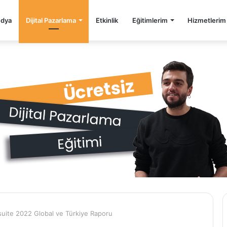
edya
Dijital Pazarlama
Etkinlik
Eğitimlerim
Hizmetlerim
suite 2022 Global ve Türkiye Raporu