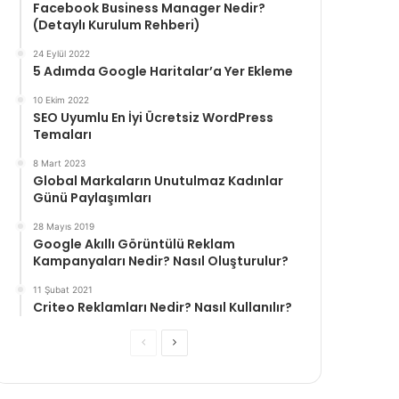
Facebook Business Manager Nedir?
(Detaylı Kurulum Rehberi)
24 Eylül 2022
5 Adımda Google Haritalar’a Yer Ekleme
10 Ekim 2022
SEO Uyumlu En İyi Ücretsiz WordPress
Temaları
8 Mart 2023
Global Markaların Unutulmaz Kadınlar
Günü Paylaşımları
28 Mayıs 2019
Google Akıllı Görüntülü Reklam
Kampanyaları Nedir? Nasıl Oluşturulur?
11 Şubat 2021
Criteo Reklamları Nedir? Nasıl Kullanılır?
Önceki
Sonraki
sayfa
sayfa