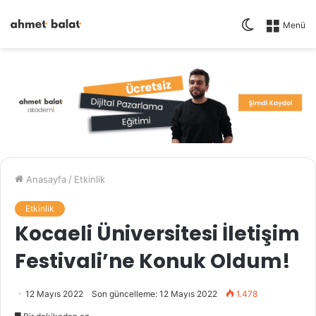
Dış
Menü
görünümü
değiştir
Anasayfa
/
Etkinlik
Etkinlik
Kocaeli Üniversitesi İletişim
Festivali’ne Konuk Oldum!
12 Mayıs 2022
Son güncelleme: 12 Mayıs 2022
1.478