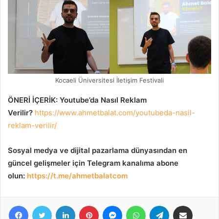
Kocaeli Üniversitesi İletişim Festivali
ÖNERİ İÇERİK: Youtube’da Nasıl Reklam
Verilir?
https://www.ahmetbalat.com/youtubeda-nasil-
reklam-verilir/
Sosyal medya ve dijital pazarlama dünyasından en
güncel gelişmeler için Telegram kanalıma abone
olun:
https://t.me/ahmetbalatcom
Facebook
Twitter
LinkedIn
Pinterest
Messenger
WhatsApp
Telegram
E-Posta ile paylaş