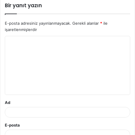
Bir yanıt yazın
E-posta adresiniz yayınlanmayacak.
Gerekli alanlar
*
ile
işaretlenmişlerdir
Y
o
r
u
m
*
Ad
E-posta