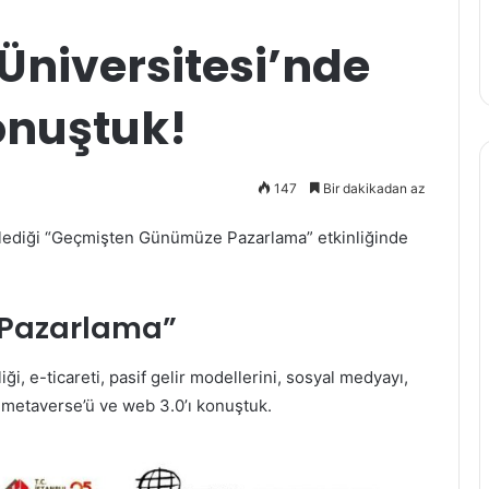
 Üniversitesi’nde
onuştuk!
147
Bir dakikadan az
nlediği “Geçmişten Günümüze Pazarlama” etkinliğinde
Pazarlama”
liği, e-ticareti, pasif gelir modellerini, sosyal medyayı,
 metaverse’ü ve web 3.0’ı konuştuk.