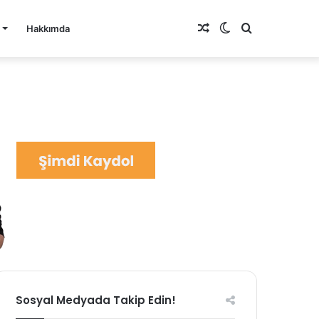
Rastgele
Dış
Arama
Hakkımda
Makale
görünümü
yap
değiştir
...
Sosyal Medyada Takip Edin!