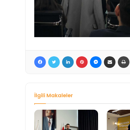
Facebook
Twitter
LinkedIn
Pinterest
Messenger
E-Posta ile paylaş
İlgili Makaleler