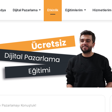
edya
Dijital Pazarlama
Etkinlik
Eğitimlerim
Hizmetlerim
de Pazarlamayı Konuştuk!