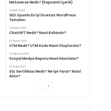
Metaverse Nedir? (Kapsamlı İçerik)
10 Ekim 2022
SEO Uyumlu En İyi Ücretsiz WordPress
Temaları
10 Nisan 2023
ChatGPT Nedir? Nasıl Kullanılır?
23 Şubat 2020
UTM Nedir? UTM Kodu Nasıl Oluşturulur?
19 Ağustos 2019
Sosyal Medya Raporu Nasıl Hazırlanır?
23 Aralık 2021
SSL Sertifikası Nedir? Ne İşe Yarar? Nasıl
Alınır?
Önceki
Sonraki
sayfa
sayfa