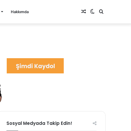
Rastgele
Dış
Arama
Hakkımda
Makale
görünümü
yap
değiştir
...
Sosyal Medyada Takip Edin!