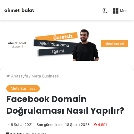
Dış
Menü
görünümü
değiştir
Anasayfa
/
Meta Business
Meta Business
Facebook Domain
Doğrulaması Nasıl Yapılır?
6 Şubat 2021
Son güncelleme: 18 Şubat 2023
4.591