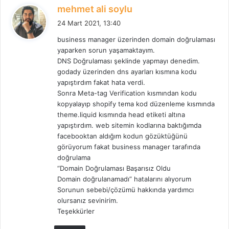
d
mehmet ali soylu
e
24 Mart 2021, 13:40
d
business manager üzerinden domain doğrulaması
i
yaparken sorun yaşamaktayım.
k
DNS Doğrulaması şeklinde yapmayı denedim.
i
godady üzerinden dns ayarları kısmına kodu
:
yapıştırdım fakat hata verdi.
Sonra Meta-tag Verification kısmından kodu
kopyalayıp shopify tema kod düzenleme kısmında
theme.liquid kısmında head etiketi altına
yapıştırdım. web sitemin kodlarına baktığımda
facebooktan aldığım kodun gözüktüğünü
görüyorum fakat business manager tarafında
doğrulama
“Domain Doğrulaması Başarısız Oldu
Domain doğrulanamadı” hatalarını alıyorum
Sorunun sebebi/çözümü hakkında yardımcı
olursanız sevinirim.
Teşekkürler