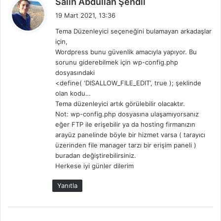
Salih Abdullah Şendil
e
19 Mart 2021, 13:36
d
Tema Düzenleyici seçeneğini bulamayan arkadaşlar
i
için,
k
Wordpress bunu güvenlik amacıyla yapıyor. Bu
i
sorunu giderebilmek için wp-config.php
:
dosyasındaki
<define( ‘DISALLOW_FILE_EDIT’, true ); şeklinde
olan kodu…
Tema düzenleyici artık görülebilir olacaktır.
Not: wp-config.php dosyasına ulaşamıyorsanız
eğer FTP ile erişebilir ya da hosting firmanızın
arayüz panelinde böyle bir hizmet varsa ( tarayıcı
üzerinden file manager tarzı bir erişim paneli )
buradan değiştirebilirsiniz.
Herkese iyi günler dilerim
Yanıtla