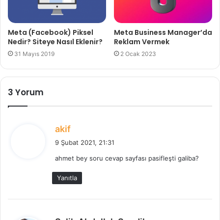
Meta (Facebook) Piksel
Meta Business Manager’da
Nedir? Siteye Nasıl Eklenir?
Reklam Vermek
31 Mayıs 2019
2 Ocak 2023
3 Yorum
d
akif
e
9 Şubat 2021, 21:31
d
ahmet bey soru cevap sayfası pasifleşti galiba?
i
k
Yanıtla
i
:
d