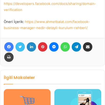
https://developers.facebook.com/docs/sharing/domain-
verification
Öneri İçerik:
https://www.ahmetbalat.com/facebook-
business-manager-nedir-detayli-kurulum-rehberi/
Facebook
Twitter
LinkedIn
Pinterest
Messenger
WhatsApp
Telegram
E-Posta ile paylaş
Yazdır
İlgili Makaleler