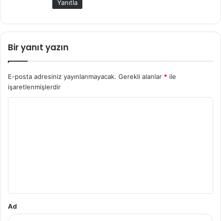
Yanıtla
Bir yanıt yazın
E-posta adresiniz yayınlanmayacak.
Gerekli alanlar
*
ile
işaretlenmişlerdir
Y
o
r
u
m
*
Ad